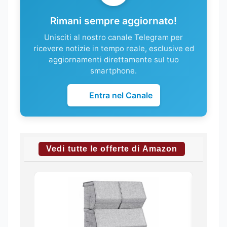
Rimani sempre aggiornato!
Unisciti al nostro canale Telegram per
ricevere notizie in tempo reale, esclusive ed
aggiornamenti direttamente sul tuo
smartphone.
Entra nel Canale