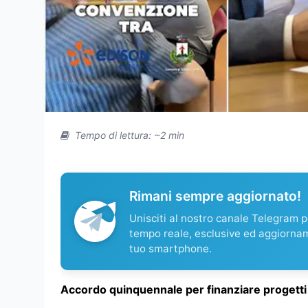
Tempo di lettura: ~2 min
Rimani sempre aggiornato!
Unisciti al nostro canale Telegram pe
tempo reale, esclusive ed aggiorna
tuo smartphone.
Accordo quinquennale per finanziare progetti e 