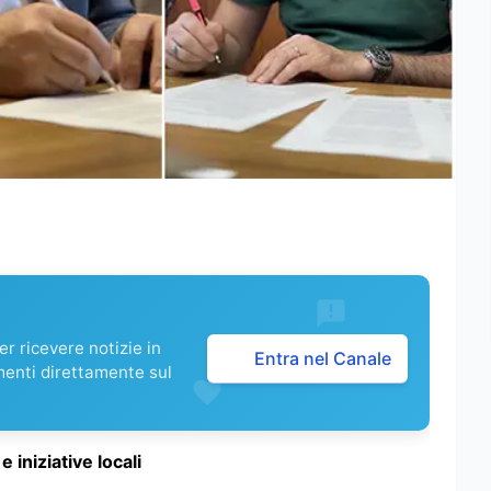
r ricevere notizie in
Entra nel Canale
menti direttamente sul
iniziative locali