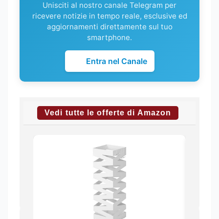
Unisciti al nostro canale Telegram per
ricevere notizie in tempo reale, esclusive ed
aggiornamenti direttamente sul tuo
smartphone.
Entra nel Canale