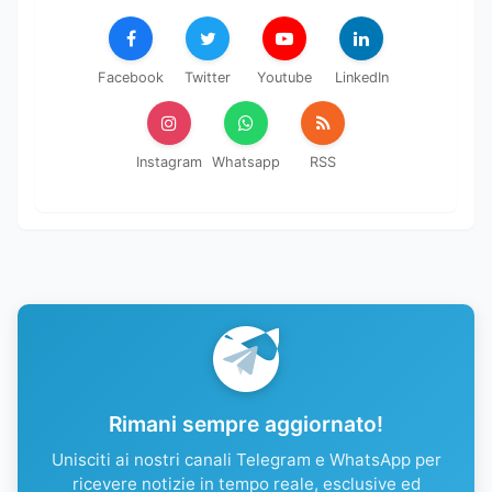
Facebook
Twitter
Youtube
LinkedIn
Instagram
Whatsapp
RSS
Rimani sempre aggiornato!
Unisciti ai nostri canali Telegram e WhatsApp per
ricevere notizie in tempo reale, esclusive ed