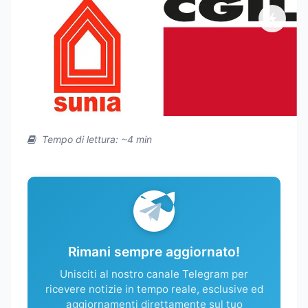
Tempo di lettura: ~4 min
Rimani sempre aggiornato!
Unisciti al nostro canale Telegram per
ricevere notizie in tempo reale, esclusive ed
aggiornamenti direttamente sul tuo