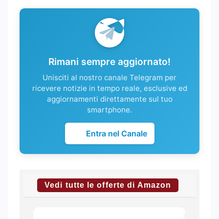
Rimani sempre aggiornato!
Unisciti al nostro canale Telegram per
ricevere notizie in tempo reale, esclusive ed
aggiornamenti direttamente sul tuo
smartphone.
Entra nel Canale