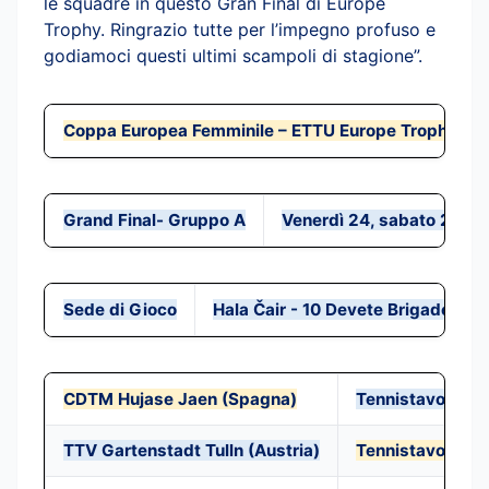
le squadre in questo Gran Final di Europe
Trophy. Ringrazio tutte per l’impegno profuso e
godiamoci questi ultimi scampoli di stagione”.
Coppa Europea Femminile – ETTU Europe Trophy W
Grand Final- Gruppo A
Venerdì 24, sabato 25
Sede di Gioco
Hala Čair - 10 Devete Brigade - Ni
CDTM Hujase Jaen (Spagna)
Tennistavolo No
TTV Gartenstadt Tulln (Austria)
Tennistavolo No