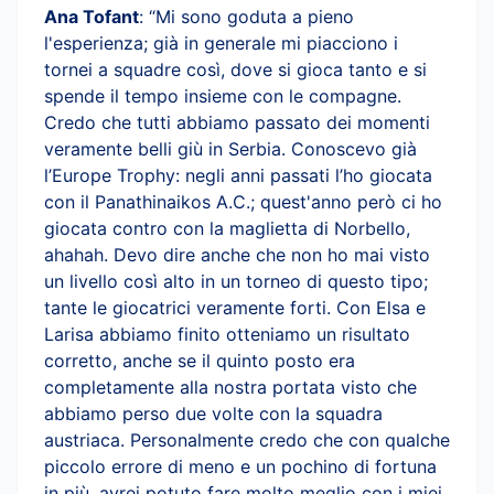
Ana Tofant
: “Mi sono goduta a pieno
l'esperienza; già in generale mi piacciono i
tornei a squadre così, dove si gioca tanto e si
spende il tempo insieme con le compagne.
Credo che tutti abbiamo passato dei momenti
veramente belli giù in Serbia. Conoscevo già
l’Europe Trophy: negli anni passati l’ho giocata
con il Panathinaikos A.C.; quest'anno però ci ho
giocata contro con la maglietta di Norbello,
ahahah. Devo dire anche che non ho mai visto
un livello così alto in un torneo di questo tipo;
tante le giocatrici veramente forti. Con Elsa e
Larisa abbiamo finito otteniamo un risultato
corretto, anche se il quinto posto era
completamente alla nostra portata visto che
abbiamo perso due volte con la squadra
austriaca. Personalmente credo che con qualche
piccolo errore di meno e un pochino di fortuna
in più, avrei potuto fare molto meglio con i miei