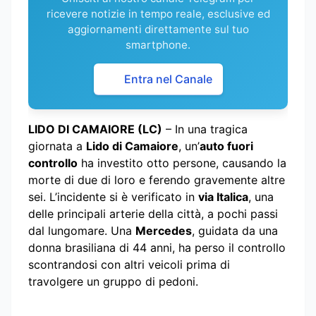
ricevere notizie in tempo reale, esclusive ed
aggiornamenti direttamente sul tuo
smartphone.
Entra nel Canale
LIDO DI CAMAIORE (LC)
– In una tragica
giornata a
Lido di Camaiore
, un’
auto fuori
controllo
ha investito otto persone, causando la
morte di due di loro e ferendo gravemente altre
sei. L’incidente si è verificato in
via Italica
, una
delle principali arterie della città, a pochi passi
dal lungomare. Una
Mercedes
, guidata da una
donna brasiliana di 44 anni, ha perso il controllo
scontrandosi con altri veicoli prima di
travolgere un gruppo di pedoni.