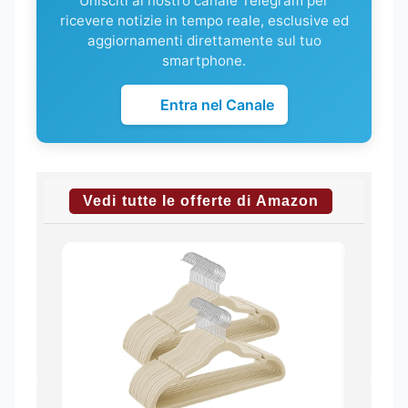
Unisciti al nostro canale Telegram per
ricevere notizie in tempo reale, esclusive ed
aggiornamenti direttamente sul tuo
smartphone.
Entra nel Canale