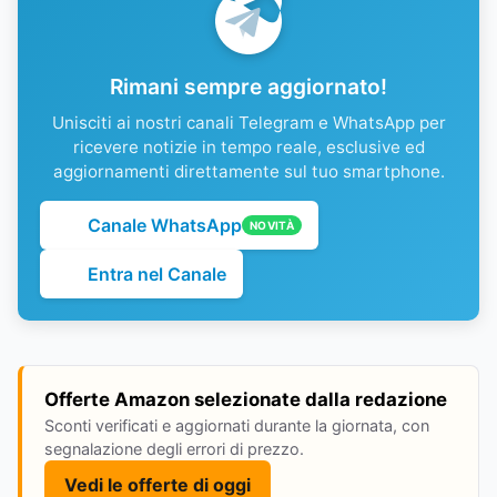
Rimani sempre aggiornato!
Unisciti ai nostri canali Telegram e WhatsApp per
ricevere notizie in tempo reale, esclusive ed
aggiornamenti direttamente sul tuo smartphone.
Canale WhatsApp
NOVITÀ
Entra nel Canale
Offerte Amazon selezionate dalla redazione
Sconti verificati e aggiornati durante la giornata, con
segnalazione degli errori di prezzo.
Vedi le offerte di oggi