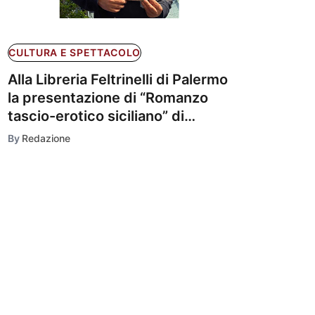
CULTURA E SPETTACOLO
Alla Libreria Feltrinelli di Palermo
la presentazione di “Romanzo
tascio-erotico siciliano” di
Giankarim De Caro
By
Redazione