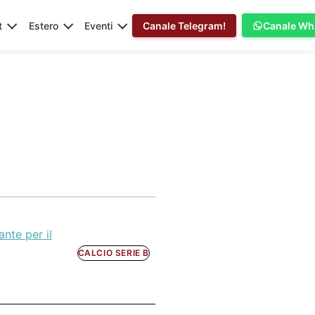
t
Estero
Eventi
Canale Telegram!
Canale Wh
ante per il
CALCIO SERIE B