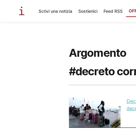
OF
Scrivi una notizia
Sostienici
Feed RSS
Argomento
#decreto corr
Decr
decr