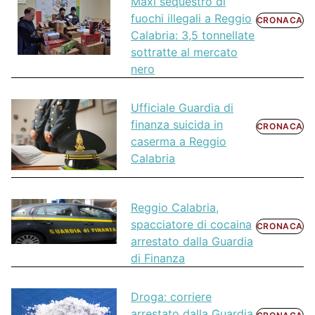
Maxi sequestro di
fuochi illegali a Reggio
CRONACA
Calabria: 3,5 tonnellate
sottratte al mercato
nero
Ufficiale Guardia di
finanza suicida in
CRONACA
caserma a Reggio
Calabria
Reggio Calabria,
spacciatore di cocaina
CRONACA
arrestato dalla Guardia
di Finanza
Droga: corriere
arrestato dalla Guardia