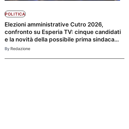
POLITICA
Elezioni amministrative Cutro 2026,
confronto su Esperia TV: cinque candidati
e la novità della possibile prima sindaca
donna
By
Redazione
Ultimissime
1
POLITICA
Pina Bruni e