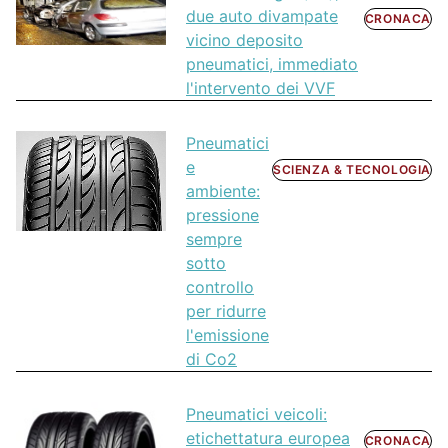
due auto divampate
CRONACA
vicino deposito
pneumatici, immediato
l'intervento dei VVF
Pneumatici
e
SCIENZA & TECNOLOGIA
ambiente:
pressione
sempre
sotto
controllo
per ridurre
l'emissione
di Co2
Pneumatici veicoli:
etichettatura europea
CRONACA