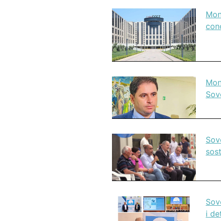
Mont
con
Mont
Sov
Sove
sost
Sove
i de