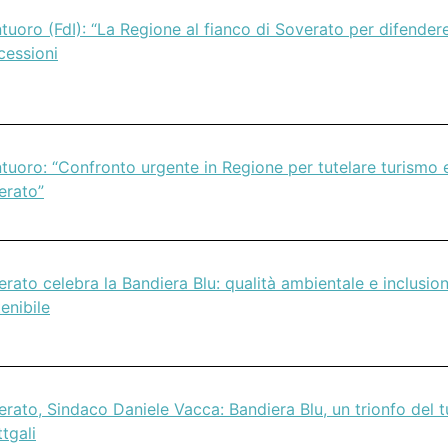
uoro (FdI): “La Regione al fianco di Soverato per difender
cessioni
uoro: “Confronto urgente in Regione per tutelare turismo e
erato”
rato celebra la Bandiera Blu: qualità ambientale e inclusio
enibile
rato, Sindaco Daniele Vacca: Bandiera Blu, un trionfo del t
ttgali