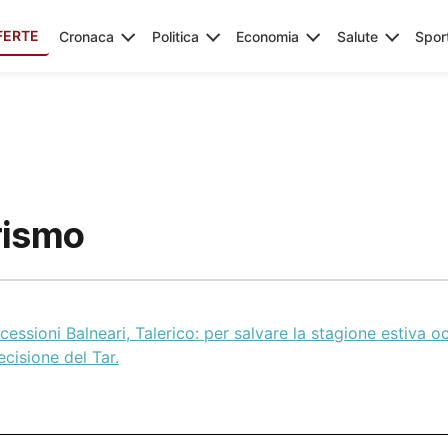
FERTE
Cronaca
Politica
Economia
Salute
Spor
rismo
essioni Balneari, Talerico: per salvare la stagione estiva 
ecisione del Tar.