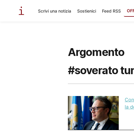
OF
Scrivi una notizia
Sostienici
Feed RSS
Argomento
#soverato tu
Conc
la d