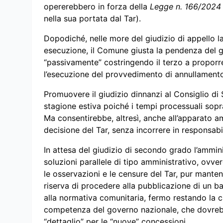
opererebbero in forza della
Legge n. 166/2024
nella sua portata dal Tar).
Dopodiché, nelle more del giudizio di appello 
esecuzione, il Comune giusta la pendenza del g
“passivamente” costringendo il terzo a proporr
l’esecuzione del provvedimento di annullamento 
Promuovere il giudizio dinnanzi al Consiglio di 
stagione estiva poiché i tempi processuali sop
Ma consentirebbe, altresì, anche all’apparato amm
decisione del Tar, senza incorrere in responsabili
In attesa del giudizio di secondo grado l’ammi
soluzioni parallele di tipo amministrativo, ovv
le osservazioni e le censure del Tar, pur mante
riserva di procedere alla pubblicazione di un ba
alla normativa comunitaria, fermo restando la ca
competenza del governo nazionale, che dovrebbero
“dettaglio” per le “nuove” concessioni.