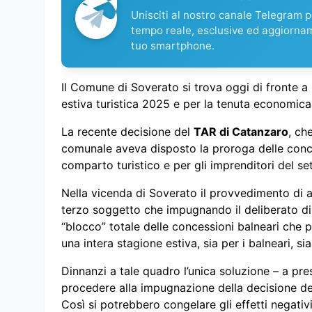
Unisciti al nostro canale Telegram pe
tempo reale, esclusive ed aggiorna
tuo smartphone.
Il Comune di Soverato si trova oggi di fronte a 
estiva turistica 2025 e per la tenuta economica 
La recente decisione del
TAR di Catanzaro
, ch
comunale aveva disposto la proroga delle conce
comparto turistico e per gli imprenditori del sett
Nella vicenda di Soverato il provvedimento di an
terzo soggetto che impugnando il deliberato di
“blocco” totale delle concessioni balneari che
una intera stagione estiva, sia per i balneari, sia p
Dinnanzi a tale quadro l’unica soluzione – a pre
procedere alla impugnazione della decisione de
Così si potrebbero congelare gli effetti negativ