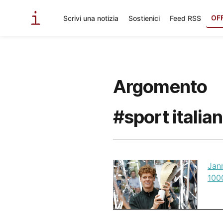
OF
Scrivi una notizia
Sostienici
Feed RSS
Argomento
#sport italia
Jann
100