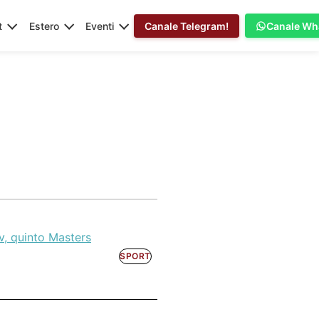
t
Estero
Eventi
Canale Telegram!
Canale Wh
ev, quinto Masters
SPORT