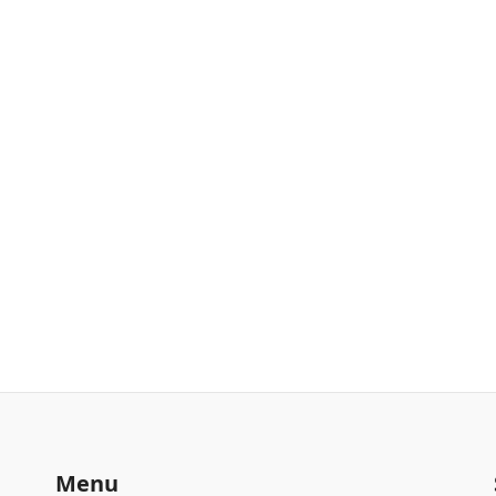
Giochi di luci, teatro e allestimenti medieval
per rivivere il tempo di Thomas Becket
By
Nicola Cundò
mercoledì 20 dicembre, 2023
Menu