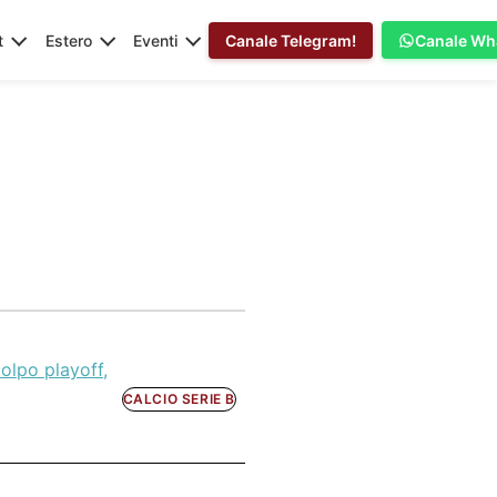
t
Estero
Eventi
Canale Telegram!
Canale Wh
olpo playoff,
CALCIO SERIE B