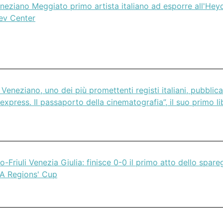
eneziano Meggiato primo artista italiano ad esporre all'Hey
yev Center
 Veneziano, uno dei più promettenti registi italiani, pubblica
express. Il passaporto della cinematografia”, il suo primo li
o-Friuli Venezia Giulia: finisce 0-0 il primo atto dello spare
A Regions' Cup