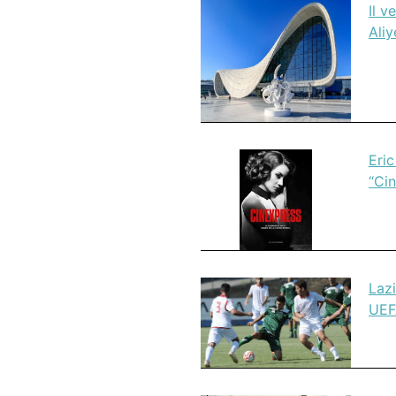
Il v
Ali
Eric
“Cin
Lazi
UEF