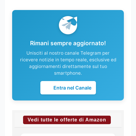
Rimani sempre aggiornato!
Unisciti al nostro canale Telegram per
ricevere notizie in tempo reale, esclusive ed
aggiornamenti direttamente sul tuo
smartphone.
Entra nel Canale