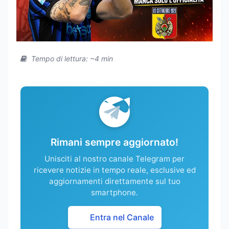
Tempo di lettura: ~4 min
Rimani sempre aggiornato!
Unisciti al nostro canale Telegram per
ricevere notizie in tempo reale, esclusive ed
aggiornamenti direttamente sul tuo
smartphone.
Entra nel Canale