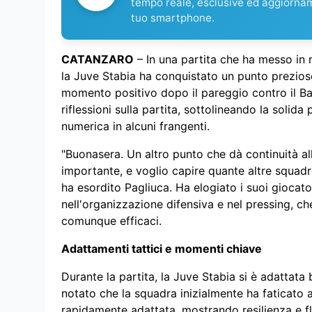
tempo reale, esclusive ed aggiorna
tuo smartphone.
CATANZARO
– In una partita che ha messo in m
la Juve Stabia ha conquistato un punto prezios
momento positivo dopo il pareggio contro il Bar
riflessioni sulla partita, sottolineando la solida
numerica in alcuni frangenti.
"Buonasera. Un altro punto che dà continuità al
importante, e voglio capire quante altre squadr
ha esordito Pagliuca. Ha elogiato i suoi giocator
nell'organizzazione difensiva e nel pressing, che 
comunque efficaci.
Adattamenti tattici e momenti chiave
Durante la partita, la Juve Stabia si è adattata
notato che la squadra inizialmente ha faticato a
rapidamente adattata, mostrando resilienza e fles