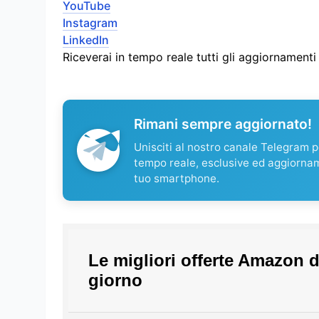
YouTube
Instagram
LinkedIn
Riceverai in tempo reale tutti gli aggiornament
Rimani sempre aggiornato!
Unisciti al nostro canale Telegram pe
tempo reale, esclusive ed aggiorna
tuo smartphone.