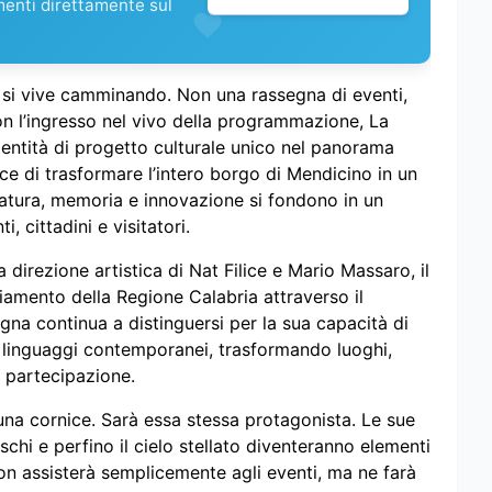
menti direttamente sul
 si vive camminando. Non una rassegna di eventi,
Con l’ingresso nel vivo della programmazione, La
entità di progetto culturale unico nel panorama
e di trasformare l’intero borgo di Mendicino in un
natura, memoria e innovazione si fondono in un
, cittadini e visitatori.
irezione artistica di Nat Filice e Mario Massaro, il
ziamento della Regione Calabria attraverso il
gna continua a distinguersi per la sua capacità di
so linguaggi contemporanei, trasformando luoghi,
e partecipazione.
 una cornice. Sarà essa stessa protagonista. Le sue
 boschi e perfino il cielo stellato diventeranno elementi
non assisterà semplicemente agli eventi, ma ne farà