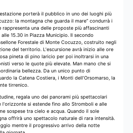
estazione porterà il pubblico in uno dei luoghi più
ocuzzo: la montagna che guarda il mare” condurrà i
he rappresenta una delle proposte più affascinanti
 alle 15.30 in Piazza Municipio. Il secondo
asellone Forestale di Monte Cocuzzo, costruito negli
ione del territorio. L'escursione avrà inizio alle ore
osa pineta di pino laricio per poi inoltrarsi in una
isti verso le quote più elevate. Man mano che si
raordinaria bellezza. Da un unico punto di
ardo la Catena Costiera, i Monti dell'Orsomarso, la
ante tirrenico.
itudine, regala uno dei panorami più spettacolari
e l'orizzonte si estende fino allo Stromboli e alle
e sospese tra cielo e acqua. Quando il sole
gna offrirà uno spettacolo naturale di rara intensità.
gio mentre il progressivo arrivo della notte
la giornata.