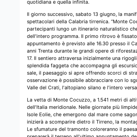
quotidiana e quella infinita.
Il giorno successivo, sabato 13 giugno, la manif
spettacolari della Calabria tirrenica. “Monte C
partecipanti lungo un itinerario naturalistico c
dell'intero programma. Il primo ritrovo è fissato
appuntamento è previsto alle 16.30 presso il C
anni Trenta durante le grandi opere di riforestaz
17. Il sentiero attraversa inizialmente una rigogli
splendida faggeta che accompagna gli escursion
sale, il paesaggio si apre offrendo scorci di st
osservazione è possibile abbracciare con lo sgu
Valle del Crati, l'altopiano silano e l'intero vers
La vetta di Monte Cocuzzo, a 1.541 metri di alt
dell'Italia meridionale. Nelle giornate più limpid
Isole Eolie, che emergono dal mare come sagom
inizierà a scomparire dietro il Tirreno, la monta
Le sfumature del tramonto coloreranno il paesag
preparerà il terreno all'ultimo appuntamento del