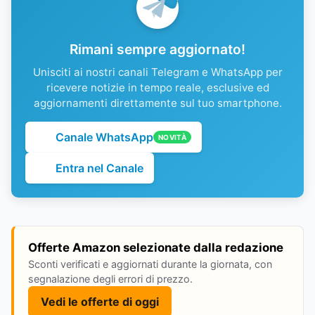
Rimani sempre aggiornato!
Unisciti ai nostri canali Telegram e WhatsApp per
ricevere notizie in tempo reale, esclusive ed
aggiornamenti direttamente sul tuo smartphone.
Canale WhatsApp
NOVITÀ
Entra nel Canale
Offerte Amazon selezionate dalla redazione
Sconti verificati e aggiornati durante la giornata, con
segnalazione degli errori di prezzo.
Vedi le offerte di oggi