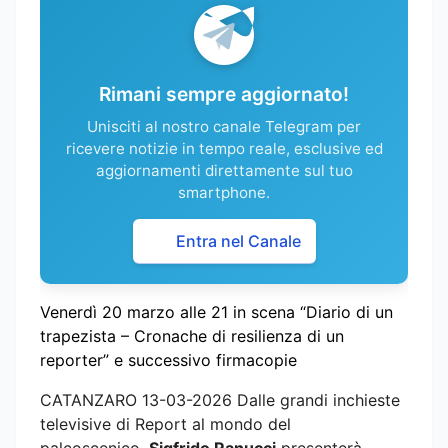
Rimani sempre aggiornato!
Unisciti al nostro canale Telegram per
ricevere notizie in tempo reale, esclusive ed
aggiornamenti direttamente sul tuo
smartphone.
Entra nel Canale
Venerdì 20 marzo alle 21 in scena “Diario di un
trapezista – Cronache di resilienza di un
reporter” e successivo firmacopie
CATANZARO 13-03-2026 Dalle grandi inchieste
televisive di Report al mondo del
palcoscenico,
Sigfrido Ranucci
presenterà