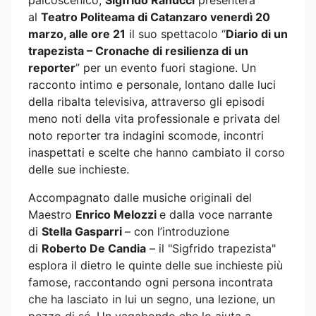
al
Teatro Politeama di Catanzaro venerdì 20
marzo, alle ore 21
il suo spettacolo “
Diario di un
trapezista – Cronache di resilienza di un
reporter
” per un evento fuori stagione. Un
racconto intimo e personale, lontano dalle luci
della ribalta televisiva, attraverso gli episodi
meno noti della vita professionale e privata del
noto reporter tra indagini scomode, incontri
inaspettati e scelte che hanno cambiato il corso
delle sue inchieste.
Accompagnato dalle musiche originali del
Maestro
Enrico Melozzi
e dalla voce narrante
di
Stella Gasparri
– con l’introduzione
di
Roberto De Candia
– il "Sigfrido trapezista"
esplora il dietro le quinte delle sue inchieste più
famose, raccontando ogni persona incontrata
che ha lasciato in lui un segno, una lezione, un
pezzo di sé. Un vagabondo che lo aiuta a