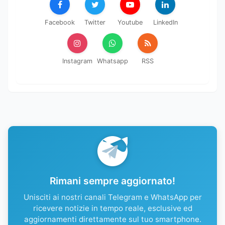
Facebook
Twitter
Youtube
LinkedIn
Instagram
Whatsapp
RSS
Rimani sempre aggiornato!
Unisciti ai nostri canali Telegram e WhatsApp per
ricevere notizie in tempo reale, esclusive ed
aggiornamenti direttamente sul tuo smartphone.