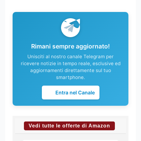
Rimani sempre aggiornato!
Unisciti al nostro canale Telegram per
ricevere notizie in tempo reale, esclusive ed
aggiornamenti direttamente sul tuo
smartphone.
Entra nel Canale