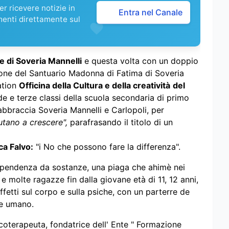
r ricevere notizie in
Entra nel Canale
menti direttamente sul
e di Soveria Mannelli
e questa volta con un doppio
lone del Santuario Madonna di Fatima di Soveria
ation
Officina della Cultura e della creatività
del
e e terze classi della scuola secondaria di primo
bbraccia Soveria Mannelli e Carlopoli, per
iutano a crescere",
parafrasando il titolo di un
a Falvo:
"i No che possono fare la differenza".
 dipendenza da sostanze, una piaga che ahimè nei
 molte ragazze fin dalla giovane età di 11, 12 anni,
ffetti sul corpo e sulla psiche, con un parterre de
 e umano.
icoterapeuta, fondatrice dell' Ente " Formazione