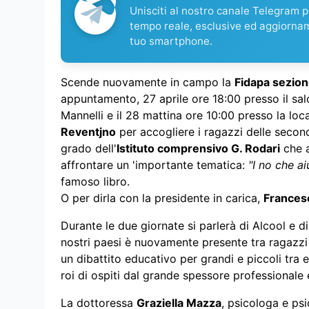
Unisciti al nostro canale Telegram pe
tempo reale, esclusive ed aggiorna
tuo smartphone.
Scende nuovamente in campo la
Fidapa sezion
appuntamento, 27 aprile ore 18:00 presso il sa
Mannelli e il 28 mattina ore 10:00 presso la loc
Reventjno
per accogliere i ragazzi delle second
grado dell'
Istituto comprensivo G. Rodari
che a
affrontare un 'importante tematica:
"I no che a
famoso libro.
O per dirla con la presidente in carica,
Francesc
Durante le due giornate si parlerà di Alcool e
nostri paesi è nuovamente presente tra ragazzi e
un dibattito educativo per grandi e piccoli tra e
roi di ospiti dal grande spessore professionale
La dottoressa
Graziella Mazza
, psicologa e ps