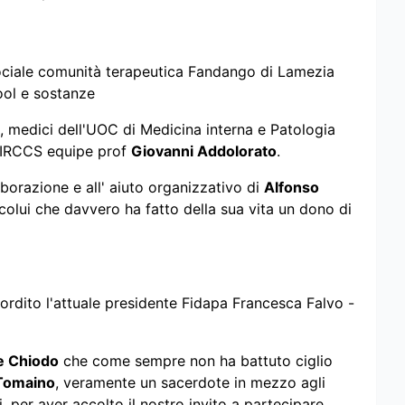
ociale comunità terapeutica Fandango di Lamezia
ool e sostanze
, medici dell'UOC di Medicina interna e Patologia
i IRCCS equipe prof
Giovanni Addolorato
.
aborazione e all' aiuto organizzativo di
Alfonso
 colui che davvero ha fatto della sua vita un dono di
esordito l'attuale presidente Fidapa Francesca Falvo -
e Chiodo
che come sempre non ha battuto ciglio
Tomaino
, veramente un sacerdote in mezzo agli
i, per aver accolto il nostro invito a partecipare