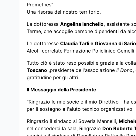
Promethes"
Una risorsa del nostro territorio.
La dottoressa
Angelina Ianchello,
assistente s
Terme, che accoglie persone dipendenti da alc
Le dottoresse
Claudia Tarli e Giovanna di Sario
Alcol- correlate Formazione Policlinico Gemell
Tutto ciò è stato reso possibile grazie alla coll
Toscano
,presidente dell'associazione
Il Dono
,
gratitudine per gli altri.
Il Messaggio della Presidente
"Ringrazio le mie socie e il mio Direttivo - ha 
per il sostegno e l'aiuto tecnico organizzativo.
Ringrazio il sindaco si Soveria Mannelli,
Michel
nel concederci la sala, Ringrazio
Don Roberto 
uomini e il sindaco di Decollatura Raffaella Perr