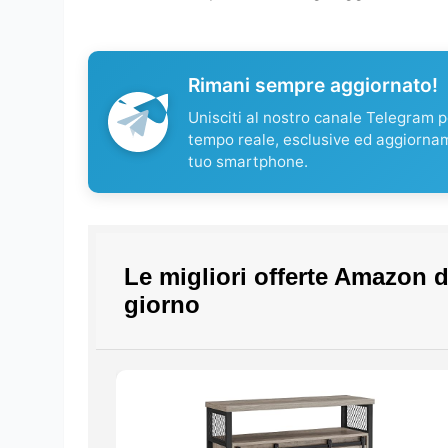
Rimani sempre aggiornato!
Unisciti al nostro canale Telegram pe
tempo reale, esclusive ed aggiorna
tuo smartphone.