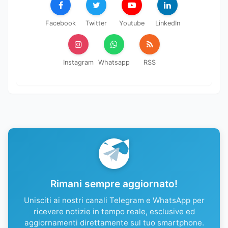
Facebook
Twitter
Youtube
LinkedIn
Instagram
Whatsapp
RSS
Rimani sempre aggiornato!
Unisciti ai nostri canali Telegram e WhatsApp per
ricevere notizie in tempo reale, esclusive ed
aggiornamenti direttamente sul tuo smartphone.