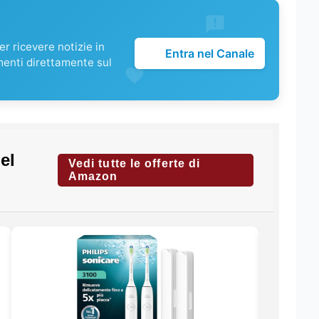
r ricevere notizie in
Entra nel Canale
menti direttamente sul