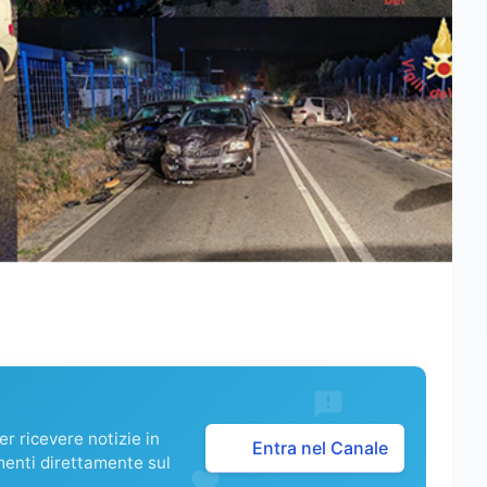
r ricevere notizie in
Entra nel Canale
menti direttamente sul