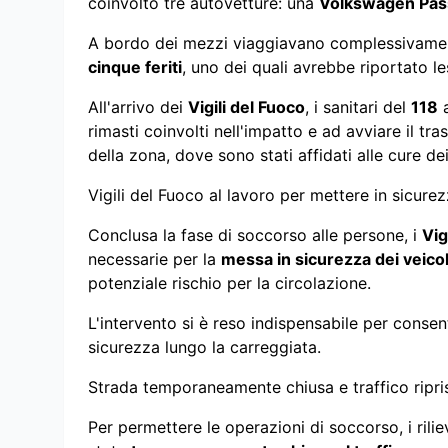
coinvolto tre autovetture: una
Volkswagen Pas
A bordo dei mezzi viaggiavano complessivam
cinque feriti
, uno dei quali avrebbe riportato le
All'arrivo dei
Vigili del Fuoco
, i sanitari del
118
a
rimasti coinvolti nell'impatto e ad avviare il tra
della zona, dove sono stati affidati alle cure de
Vigili del Fuoco al lavoro per mettere in sicure
Conclusa la fase di soccorso alle persone, i
Vig
necessarie per la
messa in sicurezza dei veicol
potenziale rischio per la circolazione.
L'intervento si è reso indispensabile per consent
sicurezza lungo la carreggiata.
Strada temporaneamente chiusa e traffico ripri
Per permettere le operazioni di soccorso, i rilie