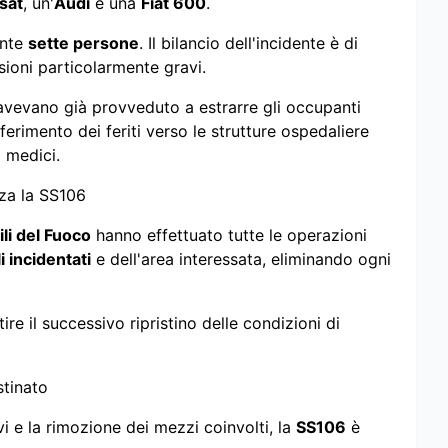
sat
, un'
Audi
e una
Fiat 600
.
ente
sette persone
. Il bilancio dell'incidente è di
sioni particolarmente gravi.
vevano già provveduto a estrarre gli occupanti
sferimento dei feriti verso le strutture ospedaliere
i medici.
zza la SS106
ili del Fuoco
hanno effettuato tutte le operazioni
i incidentati
e dell'area interessata, eliminando ogni
ire il successivo ripristino delle condizioni di
stinato
vi e la rimozione dei mezzi coinvolti, la
SS106
è