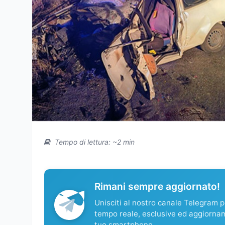
Tempo di lettura: ~2 min
Rimani sempre aggiornato!
Unisciti al nostro canale Telegram pe
tempo reale, esclusive ed aggiorna
tuo smartphone.