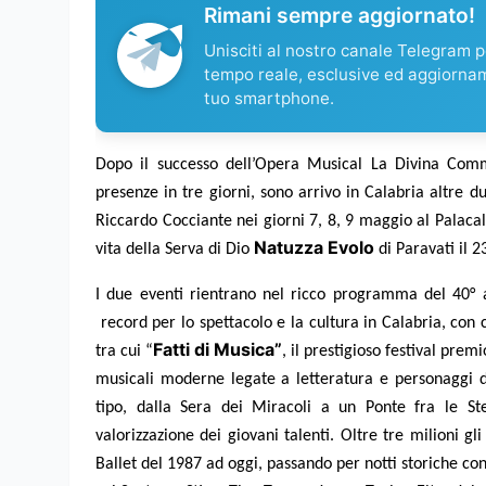
Rimani sempre aggiornato!
Unisciti al nostro canale Telegram pe
tempo reale, esclusive ed aggiorna
tuo smartphone.
Dopo il successo dell’Opera Musical La Divina Comm
presenze in tre giorni, sono arrivo in Calabria altre d
Riccardo Cocciante nei giorni 7, 8, 9 maggio al Palaca
Natuzza Evolo
vita della Serva di Dio
di Paravati il 
I due eventi rientrano nel ricco programma del 40°
record per lo spettacolo e la cultura in Calabria, con c
Fatti di Musica”
tra cui “
, il prestigioso festival premi
musicali moderne legate a letteratura e personaggi del
tipo, dalla Sera dei Miracoli a un Ponte fra le Ste
valorizzazione dei giovani talenti. Oltre tre milioni g
Ballet del 1987 ad oggi, passando per notti storiche con 