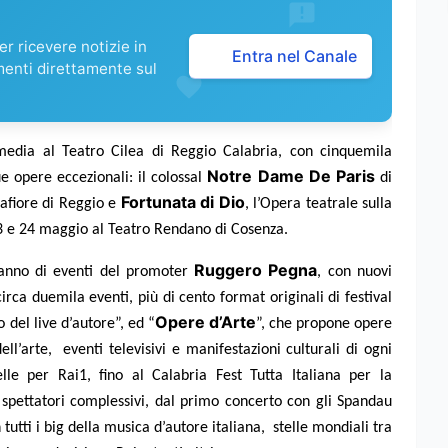
r ricevere notizie in
Entra nel Canale
menti direttamente sul
edia al Teatro Cilea di Reggio Calabria, con cinquemila
Notre Dame De Paris
ue opere eccezionali: il colossal
di
Fortunata di Dio
lafiore di Reggio e
, l’Opera teatrale sulla
23 e 24 maggio al Teatro Rendano di Cosenza.
Ruggero Pegna
 anno di eventi del promoter
, con nuovi
irca duemila eventi, più di cento format originali di festival
Opere d’Arte
o del live d’autore”, ed “
”, che propone opere
l’arte, eventi televisivi e manifestazioni culturali di ogni
lle per Rai1, fino al Calabria Fest Tutta Italiana per la
li spettatori complessivi, dal primo concerto con gli Spandau
tutti i big della musica d’autore italiana, stelle mondiali tra