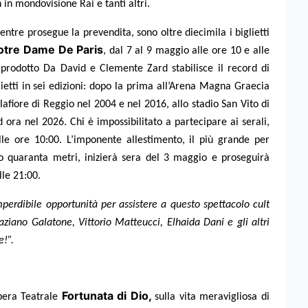
 in mondovisione Rai e tanti altri.
tre prosegue la prevendita, sono oltre diecimila i biglietti
otre Dame De Paris
, dal 7 al 9 maggio alle ore 10 e alle
l prodotto Da David e Clemente Zard stabilisce il record di
lietti in sei edizioni: dopo la prima all’Arena Magna Graecia
afiore di Reggio nel 2004 e nel 2016, allo stadio San Vito di
ora nel 2026. Chi è impossibilitato a partecipare ai serali,
lle ore 10:00. L’imponente allestimento, il più grande per
 quaranta metri, inizierà sera del 3 maggio e proseguirà
lle 21:00.
erdibile opportunità per assistere a questo spettacolo cult
aziano Galatone, Vittorio Matteucci, Elhaida Dani e gli altri
!”.
Fortunata di Dio,
pera Teatrale
sulla vita meravigliosa di