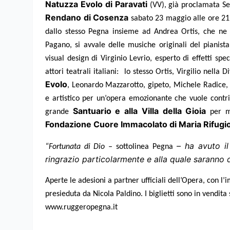
Natuzza Evolo di Paravati
(VV), già proclamata Se
Rendano di Cosenza
sabato 23 maggio alle ore 21:
dallo stesso Pegna insieme ad Andrea Ortis, che ne 
Pagano, si avvale delle musiche originali del pianist
visual design di Virginio Levrio, esperto di effetti spe
attori teatrali italiani: lo stesso Ortis, Virgilio nell
Evolo
, Leonardo Mazzarotto, gipeto, Michele Radice,
e artistico per un’opera emozionante che vuole contri
Santuario e alla Villa della Gioia
grande
per ma
Fondazione Cuore Immacolato di Maria Rifugi
– ha avuto il
“Fortunata di Dio –
sottolinea Pegna
ringrazio particolarmente e alla quale saranno dev
Aperte le adesioni a partner ufficiali dell’Opera, con 
presieduta da Nicola Paldino. I biglietti sono in vendita
www.ruggeropegna.it