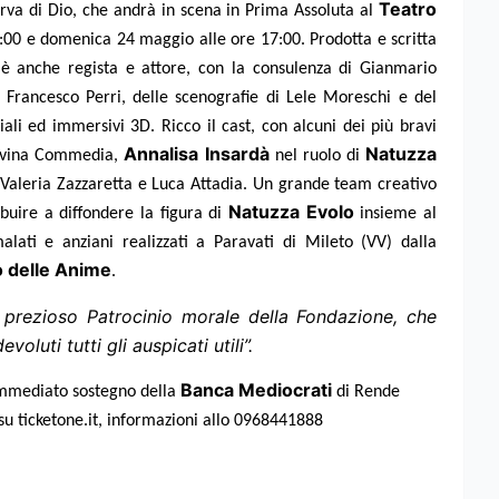
Teatro
rva di Dio, che andrà in scena in Prima Assoluta al
00 e domenica 24 maggio alle ore 17:00. Prodotta e scritta
è anche regista e attore, con la consulenza di Gianmario
a Francesco Perri, delle scenografie di Lele Moreschi e del
ciali ed immersivi 3D. Ricco il cast, con alcuni dei più bravi
Annalisa Insardà
Natuzza
a Divina Commedia,
nel ruolo di
 Valeria Zazzaretta e Luca Attadia. Un grande team creativo
Natuzza Evolo
buire a diffondere la figura di
insieme al
lati e anziani realizzati a Paravati di Mileto (VV) dalla
o delle Anime
.
 prezioso Patrocinio morale della Fondazione, che
oluti tutti gli auspicati utili”.
Banca Mediocrati
l’immediato sostegno della
di Rende
 su ticketone.it, informazioni allo 0968441888