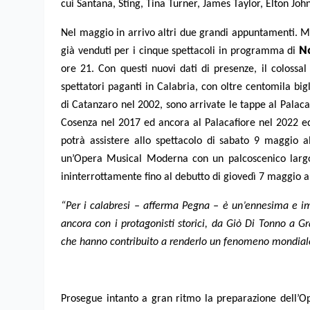
cui Santana, Sting, Tina Turner, James Taylor, Elton John
Nel maggio in arrivo altri due grandi appuntamenti. Men
N
già venduti per i cinque spettacoli in programma di
ore 21. Con questi nuovi dati di presenze, il colossa
spettatori paganti in Calabria, con oltre centomila big
di Catanzaro nel 2002, sono arrivate le tappe al Palacal
Cosenza nel 2017 ed ancora al Palacafiore nel 2022 ed 
potrà assistere allo spettacolo di sabato 9 maggio a
un’Opera Musical Moderna con un palcoscenico largo
ininterrottamente fino al debutto di giovedì 7 maggio a
“Per i calabresi – afferma Pegna – è un’ennesima e imp
ancora con i protagonisti storici, da Giò Di Tonno a Gr
che hanno contribuito a renderlo un fenomeno mondiale
Prosegue intanto a gran ritmo la preparazione dell’O