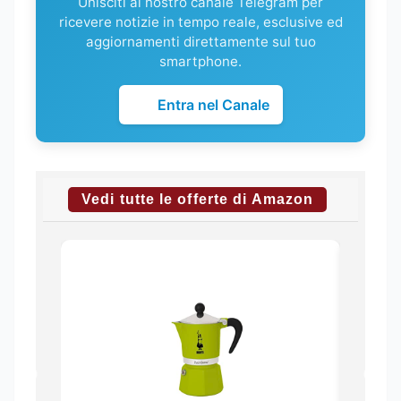
Unisciti al nostro canale Telegram per
ricevere notizie in tempo reale, esclusive ed
aggiornamenti direttamente sul tuo
smartphone.
Entra nel Canale