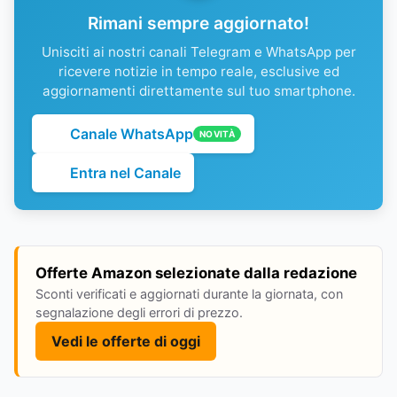
Rimani sempre aggiornato!
Unisciti ai nostri canali Telegram e WhatsApp per
ricevere notizie in tempo reale, esclusive ed
aggiornamenti direttamente sul tuo smartphone.
Canale WhatsApp
NOVITÀ
Entra nel Canale
Offerte Amazon selezionate dalla redazione
Sconti verificati e aggiornati durante la giornata, con
segnalazione degli errori di prezzo.
Vedi le offerte di oggi