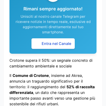
Rimani sempre aggiornato!
Unisciti al nostro canale Telegram per
ricevere notizie in tempo reale, esclusive ed
aggiornamenti direttamente sul tuo
smartphone.
Entra nel Canale
Crotone supera il 50%: un segnale concreto di
cambiamento ambientale e sociale
Il
Comune di Crotone
, insieme ad Akrea,
annuncia un traguardo significativo per il
territorio: il raggiungimento del
52% di raccolta
differenziata
, un dato che rappresenta un
importante passo avanti verso una gestione più
sostenibile dei rifiuti urbani.