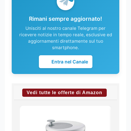
Rimani sempre aggiornato!
Unisciti al nostro canale Telegram per
ricevere notizie in tempo reale, esclusive ed
aggiornamenti direttamente sul tuo
smartphone.
Entra nel Canale