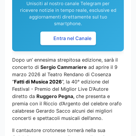
Unisciti al nostro canale Telegram per
ricevere notizie in tempo reale, esclusive ed
aggiornamenti direttamente sul tuo
smartphone.
Entra nel Canale
Dopo un’ ennesima strepitosa edizione, sarà il
concerto di
Sergio Cammariere
ad aprire il 9
marzo 2026 al Teatro Rendano di Cosenza
“
Fatti di Musica 2026
”, la 40° edizione del
Festival - Premio del Miglior Live D’Autore
diretto da
Ruggero Pegna,
che presenta e
premia con il Riccio d’Argento del celebre orafo
calabrese Gerardo Sacco alcuni dei migliori
concerti e spettacoli musicali dell’anno.
Il cantautore crotonese tornerà nella sua