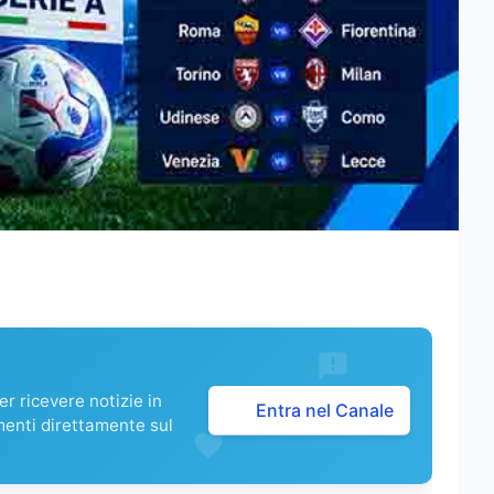
r ricevere notizie in
Entra nel Canale
menti direttamente sul