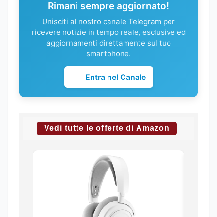
Rimani sempre aggiornato!
Unisciti al nostro canale Telegram per
ricevere notizie in tempo reale, esclusive ed
aggiornamenti direttamente sul tuo
smartphone.
Entra nel Canale