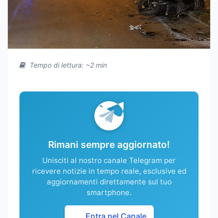
Tempo di lettura: ~2 min
Rimani sempre aggiornato!
Unisciti al nostro canale Telegram per
ricevere notizie in tempo reale, esclusive ed
aggiornamenti direttamente sul tuo
smartphone.
Entra nel Canale