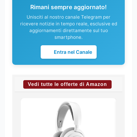
Rimani sempre aggiornato!
Unisciti al nostro canale Telegram per
ricevere notizie in tempo reale, esclusive ed
aggiornamenti direttamente sul tuo
smartphone.
Entra nel Canale