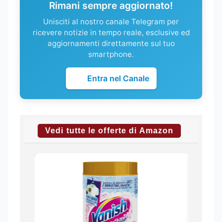
Rimani sempre aggiornato!
Unisciti al nostro canale Telegram per
ricevere notizie in tempo reale, esclusive ed
aggiornamenti direttamente sul tuo
smartphone.
Entra nel Canale