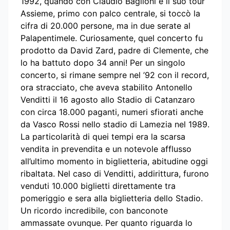
1992, quando con Claudio Baglioni e il suo tour
Assieme, primo con palco centrale, si toccò la
cifra di 20.000 persone, ma in due serate al
Palapentimele. Curiosamente, quel concerto fu
prodotto da David Zard, padre di Clemente, che
lo ha battuto dopo 34 anni! Per un singolo
concerto, si rimane sempre nel ’92 con il record,
ora stracciato, che aveva stabilito Antonello
Venditti il 16 agosto allo Stadio di Catanzaro
con circa 18.000 paganti, numeri sfiorati anche
da Vasco Rossi nello stadio di Lamezia nel 1989.
La particolarità di quei tempi era la scarsa
vendita in prevendita e un notevole afflusso
all’ultimo momento in biglietteria, abitudine oggi
ribaltata. Nel caso di Venditti, addirittura, furono
venduti 10.000 biglietti direttamente tra
pomeriggio e sera alla biglietteria dello Stadio.
Un ricordo incredibile, con banconote
ammassate ovunque. Per quanto riguarda lo