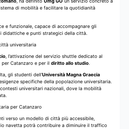
Romano
, ha definito
Umg GO
un servizio concreto a
stema di mobilità e facilitare la quotidianità
loce e funzionale, capace di accompagnare gli
 didattiche e punti strategici della città.
ttà universitaria
cio
, l’attivazione del servizio shuttle dedicato al
 per Catanzaro e per il
diritto allo studio
.
a, gli studenti dell’
Università Magna Graecia
esigenze specifiche della popolazione universitaria.
ontesti universitari nazionali, dove la mobilità
ata.
taria per Catanzaro
i verso un modello di città più accessibile,
zio navetta potrà contribuire a diminuire il traffico