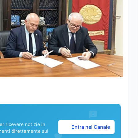
r ricevere notizie in
Entra nel Canale
menti direttamente sul