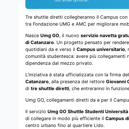
Tre shuttle diretti collegheranno il Campus con l
tra Fondazione UMG e AMC per migliorare mobilit
Nasce
Umg GO
, il nuovo
servizio navetta grat
di Catanzaro
. Un progetto pensato per rendere p
quotidiani da e verso il
Campus universitario
,
comunità studentesca: avere più collegamenti ne
dipendenza dal mezzo privato.
L’iniziativa è stata ufficializzata con la firma 
Catanzaro
, alla presenza del rettore
Giovanni 
di
tre shuttle diretti
, che entreranno in funzion
Umg GO, collegamenti diretti da e per il Campus
Il servizio
Umg GO Shuttle Studenti Università
di collegare in modo più efficiente il
Campus d
centro urbano fino al quartiere Lido.