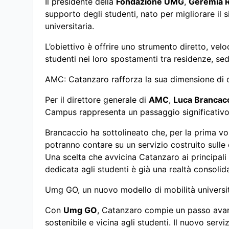
Il presidente della
Fondazione UMG
,
Geremia 
supporto degli studenti, nato per migliorare il si
universitaria.
L’obiettivo è offrire uno strumento diretto, ve
studenti nei loro spostamenti tra residenze, sedi
AMC: Catanzaro rafforza la sua dimensione di ci
Per il direttore generale di
AMC
,
Luca Brancac
Campus rappresenta un passaggio significativo
Brancaccio ha sottolineato che, per la prima volt
potranno contare su un servizio costruito sulle 
Una scelta che avvicina Catanzaro ai principali c
dedicata agli studenti è già una realtà consolid
Umg GO, un nuovo modello di mobilità universi
Con
Umg GO
, Catanzaro compie un passo avant
sostenibile e vicina agli studenti. Il nuovo servi