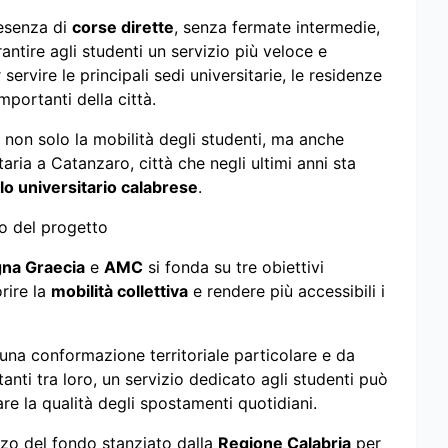
resenza di
corse dirette
, senza fermate intermedie,
antire agli studenti un servizio più veloce e
ervire le principali sedi universitarie, le residenze
mportanti della città.
e non solo la mobilità degli studenti, ma anche
aria a Catanzaro, città che negli ultimi anni sta
lo universitario calabrese
.
ro del progetto
gna Graecia
e
AMC
si fonda su tre obiettivi
orire la
mobilità collettiva
e rendere più accessibili i
una conformazione territoriale particolare e da
anti tra loro, un servizio dedicato agli studenti può
e la qualità degli spostamenti quotidiani.
lizzo del fondo stanziato dalla
Regione Calabria
per