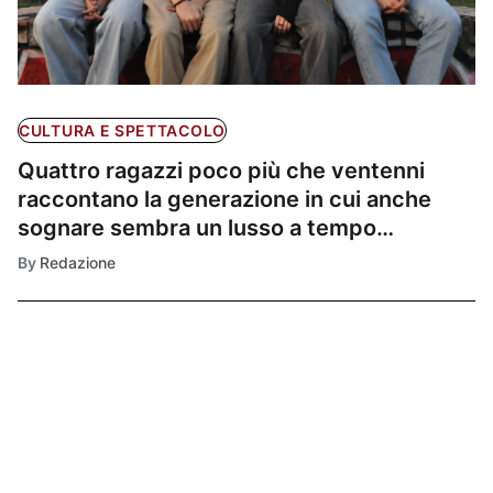
CULTURA E SPETTACOLO
Quattro ragazzi poco più che ventenni
raccontano la generazione in cui anche
sognare sembra un lusso a tempo
determinato: i Bar33 debuttano con
By
Redazione
“Passatempo”
Ultimissime
1