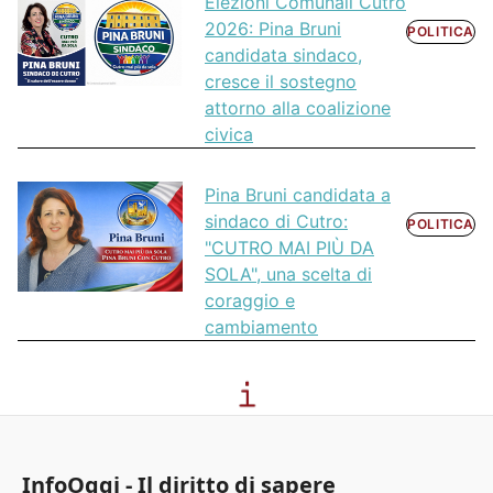
Elezioni Comunali Cutro
2026: Pina Bruni
POLITICA
candidata sindaco,
cresce il sostegno
attorno alla coalizione
civica
Pina Bruni candidata a
sindaco di Cutro:
POLITICA
"CUTRO MAI PIÙ DA
SOLA", una scelta di
coraggio e
cambiamento
InfoOggi - Il diritto di sapere