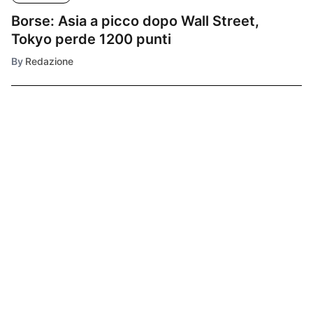
Borse: Asia a picco dopo Wall Street,
Tokyo perde 1200 punti
By
Redazione
Ultimissime
1
ECONOMIA
Borse: sfumata
l'incertezza,
nessun effetto
Trump
2