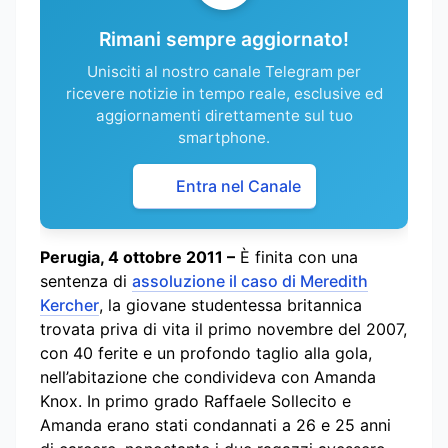
Rimani sempre aggiornato!
Unisciti al nostro canale Telegram per
ricevere notizie in tempo reale, esclusive ed
aggiornamenti direttamente sul tuo
smartphone.
Entra nel Canale
Perugia, 4 ottobre 2011 –
Ѐ finita con una
sentenza di
assoluzione il caso di Meredith
Kercher
, la giovane studentessa britannica
trovata priva di vita il primo novembre del 2007,
con 40 ferite e un profondo taglio alla gola,
nell’abitazione che condivideva con Amanda
Knox. In primo grado Raffaele Sollecito e
Amanda erano stati condannati a 26 e 25 anni