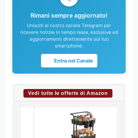
Rimani sempre aggiornato!
Unisciti al nostro canale Telegram per
ricevere notizie in tempo reale, esclusive ed
aggiornamenti direttamente sul tuo
smartphone.
Entra nel Canale