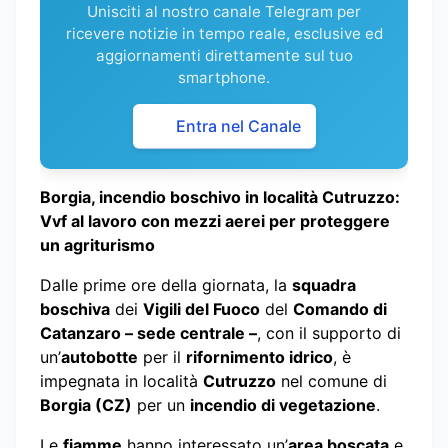
Unisciti al nostro canale Telegram per
ricevere notizie in tempo reale, esclusive ed
aggiornamenti direttamente sul tuo
smartphone.
Entra nel Canale
Borgia, incendio boschivo in località Cutruzzo:
Vvf al lavoro con mezzi aerei per proteggere
un agriturismo
Dalle prime ore della giornata, la
squadra
boschiva
dei
Vigili del Fuoco
del
Comando di
Catanzaro – sede centrale –
, con il supporto di
un’
autobotte
per il
rifornimento idrico
, è
impegnata in località
Cutruzzo
nel comune di
Borgia (CZ)
per un
incendio di vegetazione
.
Le
fiamme
hanno interessato un’
area boscata
e