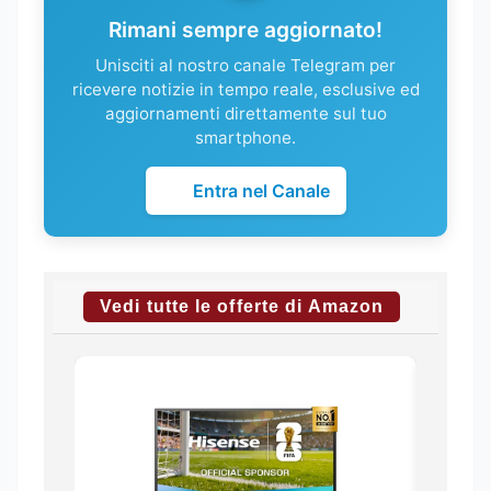
Rimani sempre aggiornato!
Unisciti al nostro canale Telegram per
ricevere notizie in tempo reale, esclusive ed
aggiornamenti direttamente sul tuo
smartphone.
Entra nel Canale