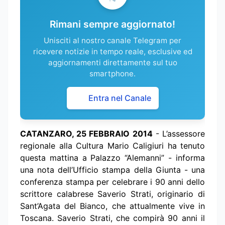
Rimani sempre aggiornato!
Unisciti al nostro canale Telegram per
ricevere notizie in tempo reale, esclusive ed
aggiornamenti direttamente sul tuo
smartphone.
Entra nel Canale
CATANZARO, 25 FEBBRAIO 2014
- L’assessore
regionale alla Cultura Mario Caligiuri ha tenuto
questa mattina a Palazzo “Alemanni” - informa
una nota dell’Ufficio stampa della Giunta - una
conferenza stampa per celebrare i 90 anni dello
scrittore calabrese Saverio Strati, originario di
Sant’Agata del Bianco, che attualmente vive in
Toscana. Saverio Strati, che compirà 90 anni il