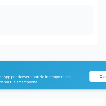
Ca
atsApp per ricevere notizie in tempo reale,
te sul tuo smartphone.