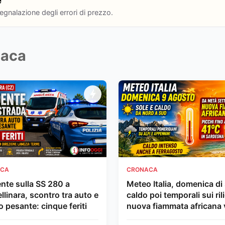
e
segnalazione degli errori di prezzo.
naca
ACA
CRONACA
ente sulla SS 280 a
Meteo Italia, domenica di 
llinara, scontro tra auto e
caldo poi temporali sui rili
 pesante: cinque feriti
nuova fiammata africana 
Ferragosto