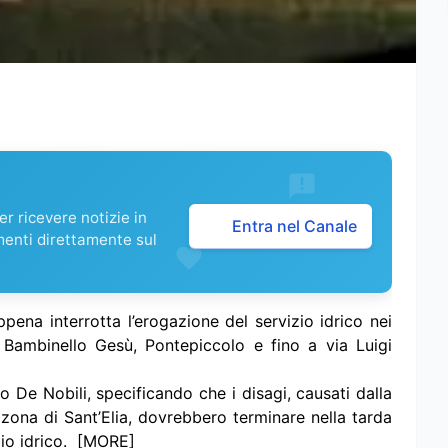
r ricevere notizie in
Entra nel Canale
menti direttamente sul
pena interrotta l’erogazione del servizio idrico nei
e, Bambinello Gesù, Pontepiccolo e fino a via Luigi
o De Nobili, specificando che i disagi, causati dalla
a zona di Sant’Elia, dovrebbero terminare nella tarda
izio idrico. [MORE]