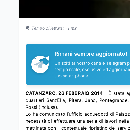
Tempo di lettura: ~1 min
Rimani sempre aggiornato!
Unisciti al nostro canale Telegram pe
tempo reale, esclusive ed aggiorna
tuo smartphone.
CATANZARO, 26 FEBBRAIO 2014
- È stata ap
quartieri Sant’Elia, Piterà, Janò, Pontegrand
Rossi (inclusa).
Lo ha comunicato l’ufficio acquedotti di Palazz
necessità di effettuare una serie di lavori nell
mattinata con il contestuale ripristino del serv