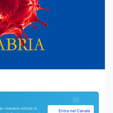
r ricevere notizie in
Entra nel Canale