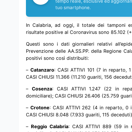
tempo reale, esclusive ed aggiorna
tuo smartphone.
I
n Calabria, ad oggi, il totale dei tamponi e
risultate positive al Coronavirus sono 85.102 (+
Questi sono i dati giornalieri relativi all’e
Prevenzione delle AA.SS.PP. della Regione Cala
positivi sono così distribuiti:
–
Catanzaro
: CASI ATTIVI 101 (7 in reparto, 1 
CASI CHIUSI 11.366 (11.210 guariti, 156 deceduti
–
Cosenza
: CASI ATTIVI 1.247 (22 in repar
domiciliare); CASI CHIUSI 26.406 (25.759 guarit
–
Crotone
: CASI ATTIVI 262 (4 in reparto, 0 i
CASI CHIUSI 8.048 (7.933 guariti, 115 deceduti)
–
Reggio Calabria
: CASI ATTIVI 889 (59 in r