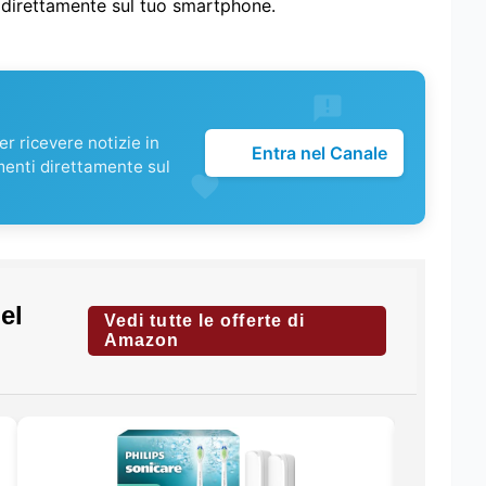
i direttamente sul tuo smartphone.
r ricevere notizie in
Entra nel Canale
menti direttamente sul