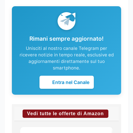
Rimani sempre aggiornato!
Unisciti al nostro canale Telegram per
ricevere notizie in tempo reale, esclusive ed
aggiornamenti direttamente sul tuo
smartphone.
Entra nel Canale