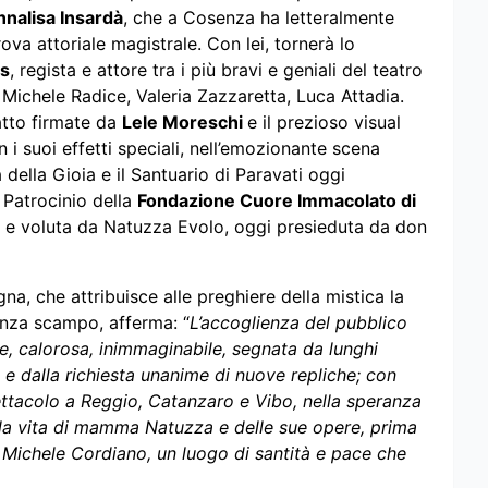
nnalisa Insardà
, che a Cosenza ha letteralmente
a attoriale magistrale. Con lei, tornerà lo
is
, regista e attore tra i più bravi e geniali del teatro
ichele Radice, Valeria Zazzaretta, Luca Attadia.
atto firmate da
Lele Moreschi
e il prezioso visual
n i suoi effetti speciali, nell’emozionante scena
 della Gioia e il Santuario di Paravati oggi
 Patrocinio della
Fondazione Cuore Immacolato di
a e voluta da Natuzza Evolo, oggi presieduta da don
a, che attribuisce alle preghiere della mistica la
enza scampo, afferma: “
L’accoglienza del pubblico
e, calorosa, inimmaginabile, segnata da lunghi
n e dalla richiesta unanime di nuove repliche; con
tacolo a Reggio, Catanzaro e Vibo, nella speranza
la vita di mamma Natuzza e delle sue opere, prima
re Michele Cordiano, un luogo di santità e pace che