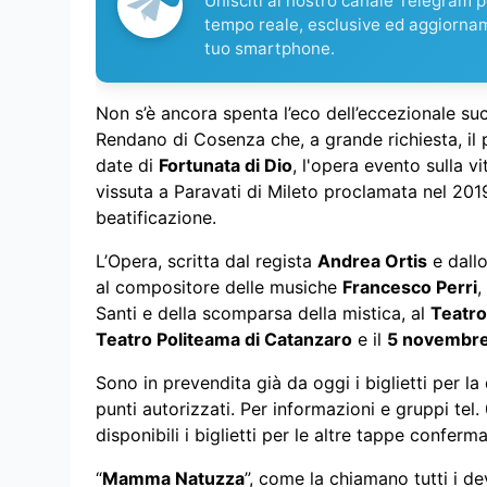
Unisciti al nostro canale Telegram pe
tempo reale, esclusive ed aggiorna
tuo smartphone.
Non s’è ancora spenta l’eco dell’eccezionale su
Rendano di Cosenza che, a grande richiesta, il
date di
Fortunata di Dio
, l'opera evento sulla vi
vissuta a Paravati di Mileto proclamata nel 2019
beatificazione.
L’Opera, scritta dal regista
Andrea Ortis
e dall
al compositore delle musiche
Francesco Perri
,
Santi e della scomparsa della mistica, al
Teatro
Teatro Politeama di Catanzaro
e il
5 novembre 
Sono in prevendita già da oggi i biglietti per la
punti autorizzati. Per informazioni e gruppi te
disponibili i biglietti per le altre tappe conferma
“
Mamma Natuzza
”, come la chiamano tutti i d