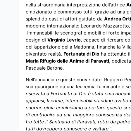
nella straordinaria interpretazione dell’attrice
A
emozionato e commosso tutti, grazie ad una prov
splendido cast di attori guidato da
Andrea Ort
moderno internazionale: Leonardo Mazzarotto, M
Immancabili le scenografie mobili di forte imp
design di
Virginio Levrio
, capace di ricreare co
dell’apparizione della Madonna, finanche la Villa
diventato realtà.
Fortunata di Dio
ha ottenuto il
Maria Rifugio delle Anime di Paravati
, dedicat
Pasquale Barone.
Nell’annunciare queste nuove date, Ruggero Pegn
sua guarigione da una leucemia fulminante e s
riservata a Fortunata di Dio è stata emozionant
applausi, lacrime, interminabili standing ovatio
enorme gioia cominciamo a portare questo spet
di contribuire ad una maggiore conoscenza del
fra tutte il Santuario di Paravati, retto da pad
tutti dovrebbero conoscere e visitare.
”.