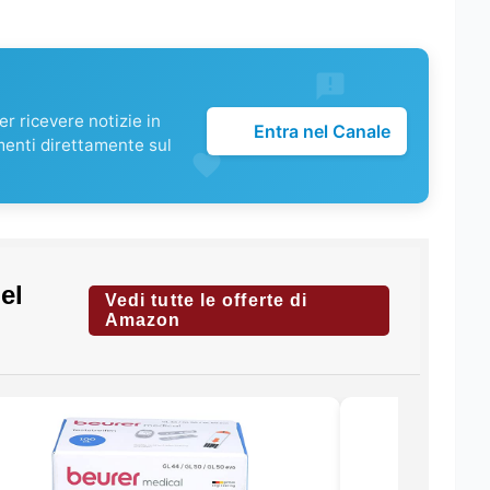
r ricevere notizie in
Entra nel Canale
menti direttamente sul