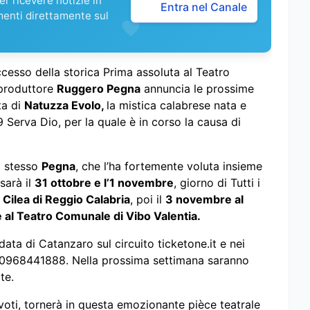
r ricevere notizie in
Entra nel Canale
menti direttamente sul
ccesso della storica Prima assoluta al Teatro
 produttore
Ruggero Pegna
annuncia le prossime
ta di
Natuzza Evolo,
la mistica calabrese nata e
 Serva Dio, per la quale è in corso la causa di
o stesso
Pegna
, che l’ha fortemente voluta insieme
 sarà il
31 ottobre e l’1 novembre
, giorno di Tutti i
 Cilea di Reggio Calabria
, poi il
3 novembre al
al Teatro Comunale di Vibo Valentia.
 data di Catanzaro sul circuito ticketone.it e nei
l. 0968441888. Nella prossima settimana saranno
te.
evoti, tornerà in questa emozionante pièce teatrale