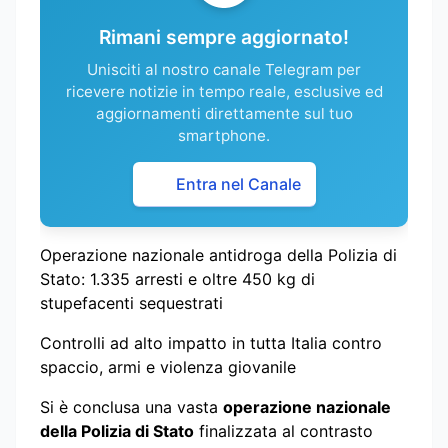
Rimani sempre aggiornato!
Unisciti al nostro canale Telegram per
ricevere notizie in tempo reale, esclusive ed
aggiornamenti direttamente sul tuo
smartphone.
Entra nel Canale
Operazione nazionale antidroga della Polizia di
Stato: 1.335 arresti e oltre 450 kg di
stupefacenti sequestrati
Controlli ad alto impatto in tutta Italia contro
spaccio, armi e violenza giovanile
Si è conclusa una vasta
operazione nazionale
della Polizia di Stato
finalizzata al contrasto