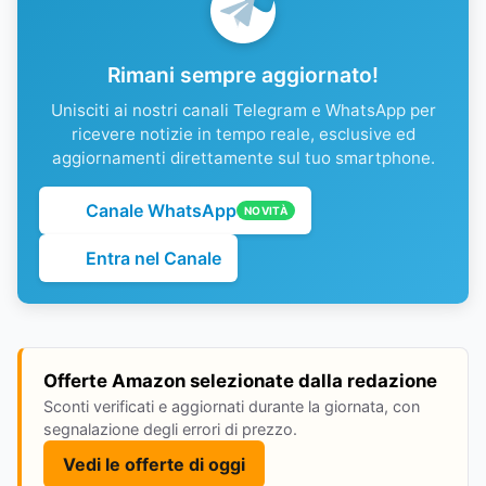
Rimani sempre aggiornato!
Unisciti ai nostri canali Telegram e WhatsApp per
ricevere notizie in tempo reale, esclusive ed
aggiornamenti direttamente sul tuo smartphone.
Canale WhatsApp
NOVITÀ
Entra nel Canale
Offerte Amazon selezionate dalla redazione
Sconti verificati e aggiornati durante la giornata, con
segnalazione degli errori di prezzo.
Vedi le offerte di oggi