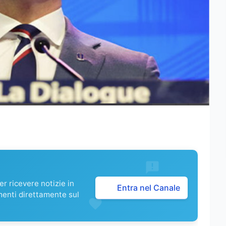
r ricevere notizie in
Entra nel Canale
menti direttamente sul