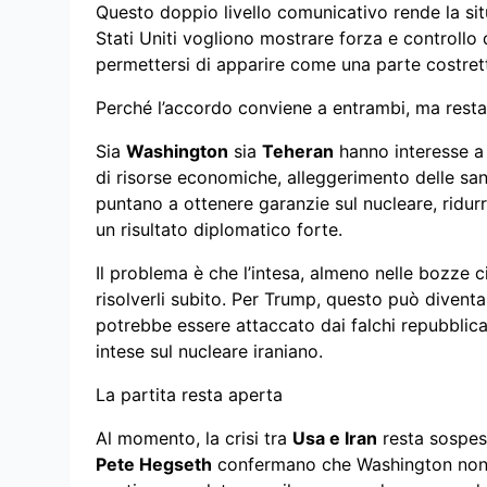
Questo doppio livello comunicativo rende la sit
Stati Uniti vogliono mostrare forza e controllo d
permettersi di apparire come una parte costrett
Perché l’accordo conviene a entrambi, ma resta 
Sia
Washington
sia
Teheran
hanno interesse a 
di risorse economiche, alleggerimento delle sanzio
puntano a ottenere garanzie sul nucleare, ridurr
un risultato diplomatico forte.
Il problema è che l’intesa, almeno nelle bozze c
risolverli subito. Per Trump, questo può divent
potrebbe essere attaccato dai falchi repubblic
intese sul nucleare iraniano.
La partita resta aperta
Al momento, la crisi tra
Usa e Iran
resta sospesa
Pete Hegseth
confermano che Washington non e