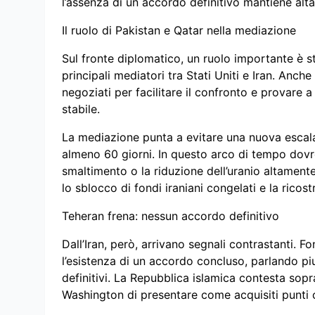
l’assenza di un accordo definitivo mantiene alta
Il ruolo di Pakistan e Qatar nella mediazione
Sul fronte diplomatico, un ruolo importante è 
principali mediatori tra Stati Uniti e Iran. Anche
negoziati per facilitare il confronto e provare 
stabile.
La mediazione punta a evitare una nuova escalat
almeno 60 giorni. In questo arco di tempo dovre
smaltimento o la riduzione dell’uranio altamente 
lo sblocco di fondi iraniani congelati e la rico
Teheran frena: nessun accordo definitivo
Dall’Iran, però, arrivano segnali contrastanti. 
l’esistenza di un accordo concluso, parlando piu
definitivi. La Repubblica islamica contesta sop
Washington di presentare come acquisiti punti